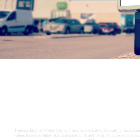
Francisco Eduardo (Roldão Cruz) is an artist living in Lisbon, Portugal.Francisco Edu
nature, his mother, father, siblings and son, family and friends, film grain and animal