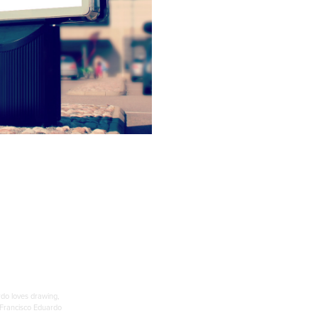
ardo loves drawing,
s.Francisco Eduardo